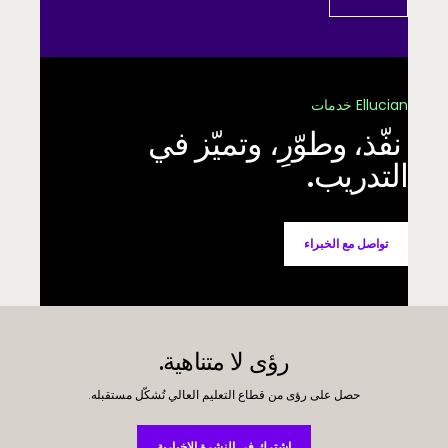
Ellucian خدمات
‏ نفّذ، وطوّرِ، وتميّز في
التدريب.
تواصل مع الخبراء
رؤى لا متناهية.
حصل على رؤى من قطاع التعليم العالي تُشكّل مستقبله.
اشترك في النشرة الإخبارية
اشترك في النشرة الإخبارية