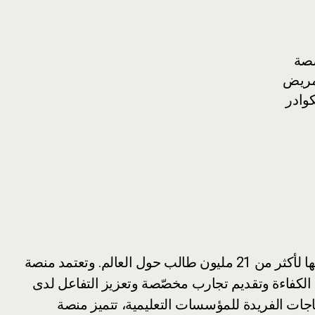
صصة
تمريض
كوادر
تدعم Ellucian الابتكار في مجال التعليم العالي، من خلال شراكاتها مع ما يقارب 3,000 مؤسسة في 50 دولة، وخدمتها لأكثر من 21 مليون طالب حول العالم. وتعتمد منصة
فع الكفاءة وتقديم تجارب مخصّصة وتعزيز التفاعل لدى
تياجات الفريدة للمؤسسات التعليمية، تتميز منصة