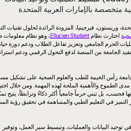
 متخصصة بالإمارات العربية المتحدة
دة، وريستون، فيرجينيا، المزودة الرائدة لحلول تقنيات التع
حية
اختارت نظام
Ellucian Student
، وهو نظام معلومات 
مجيات كخدمة (SaaS)، لتحديث عمليات الحرم الجامعي وتعزيز تفاعل الطلاب ودعم دورة حيا
املة. وبصفتها عميلاً جديداً لـ Ellucian، ستستفيد الجامعة من المنصة لدفع التحول الرقمي ودعم است
ن، الرئيسة التنفيذية لـ Ellucian: "تعمل جامعة رأس الخيمة للطب والعلوم الصحية على تشكيل 
 مدى الطموح والأهمية الملحة لهذه المهمة. ومن خلال اختيا
بتحديث عملياتها فحسب، بل تبني حرماً جامعياً أكثر ذكاءً وترابطاً، يتيح ت
التميز في التعليم الطبي والمساهمة في تحقيق رؤية المن
يسهم تحديث الجامعة إلى نظام Ellucian Student في توحيد البيانات والعمليات، وتبسيط سير العمل، وتوفير