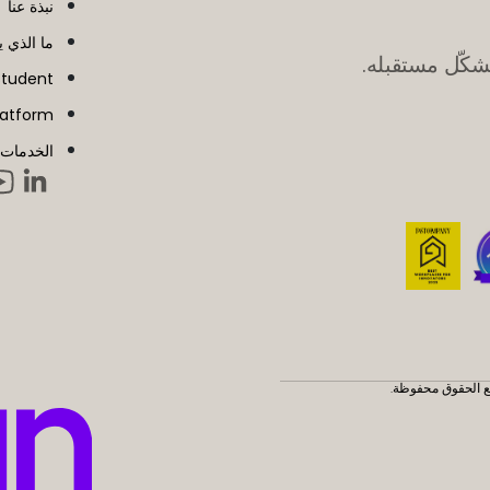
نبذة عنا
ما الذي يميز n
شكّل مستقبله.
Student
latform
الخدمات
ع الحقوق محفوظة.