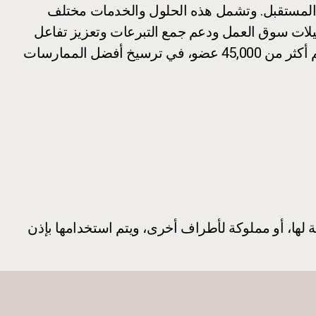
بّي احتياجات المستقبل. وتشمل هذه الحلول والخدمات مختلف
ليلات سوق العمل ودعم جمع التبرعات وتعزيز تفاعل
الخريجين. وتسهم حلول Ellucian المبتكرة، إلى جانب منظومتها الواسعة من الشركاء ومجتمع مستخدميها الذي يضم أكثر من 45,000 عضو، في ترسيخ أفضل الممارسات
ات تجارية مسجلة أو علامات تجارية لشركة Ellucian أو الشركات التابعة لها، أو مملوكة لأطراف أخرى، ويتم استخدامها بإذن