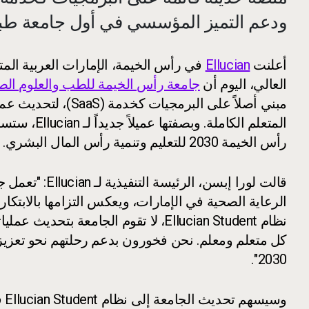
ودعم التميز المؤسسي في أول جامعة طبية
أعلنت
Ellucian
في رأس الخيمة، الإمارات العربية المتح
العالي، اليوم أن
جامعة رأس الخيمة للطب والعلوم الص
مبني أصلاً على البر
المتعلم الك
رأس الخيمة 2030 للتعليم وتنمية رأس المال البشري.
قالت لورا إبس
الرعاية الصحية في الإمارات، ويعكس التزامها بالابتكار
نظام Ellucian Student، لا تقوم الجامعة 
كل متعلم ومعلم. نحن فخورون بدعم رحلتهم نحو تعزيز 
2030".
وس