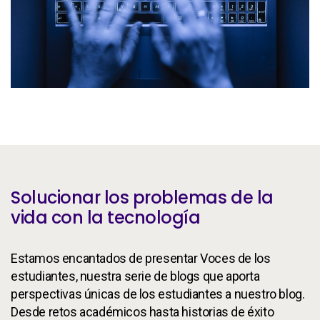
Servicios
To
Recursos
To
Compañía
To
Side navigation - Mexico (Spanish) - es-MX
Socios
Centro de información para clientes
Solucionar los problemas de la
vida con la tecnología
Call to action - Mexico (Spanish) - es-MX
Hablemos
Estamos encantados de presentar Voces de los
estudiantes, nuestra serie de blogs que aporta
perspectivas únicas de los estudiantes a nuestro blog.
Desde retos académicos hasta historias de éxito