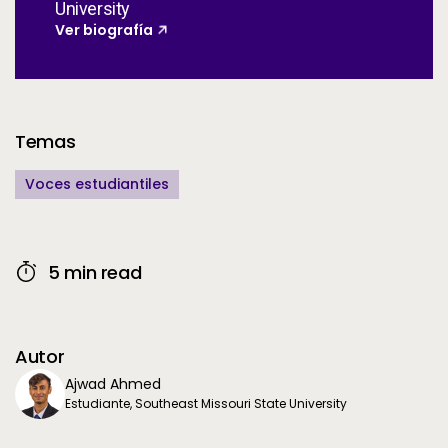
University
Ver biografía
Additional Information
Temas
Voces estudiantiles
5 min read
Autor
Ajwad Ahmed
Estudiante, Southeast Missouri State University