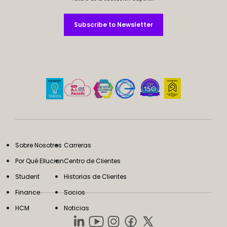
Subscribe to Newsletter
Subscribe to Newsletter
Sobre Nosotros
Carreras
Por Qué Ellucian
Centro de Clientes
Student
Historias de Clientes
Finance
Socios
HCM
Noticias