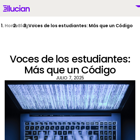
Main menu
Ellucian
Skip to main content
Skip to content
Home
Blog
Voces de los estudiantes: Más que un Código
Voces de los estudiantes:
Mexico (Spanish)
Más que un Código
JULIO 7, 2025
Por Qué Ellucian
Productos
To
IA