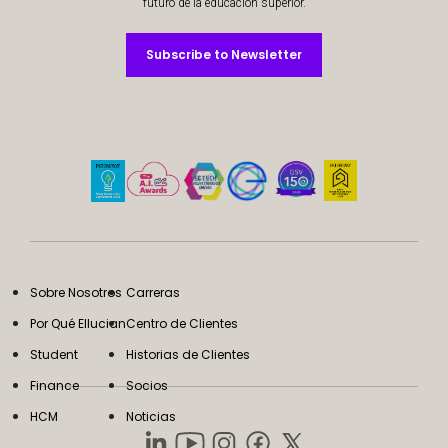
futuro de la educación superior.
Subscribe to Newsletter
Subscribe to Newsletter
Sobre Nosotros
Carreras
Por Qué Ellucian
Centro de Clientes
Student
Historias de Clientes
Finance
Socios
HCM
Noticias