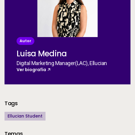
Autor
Luisa Medina
Digital Marketing Manager(LAC), Ellucian
Ver biografía
Additional Information
Tags
Ellucian Student
Temas