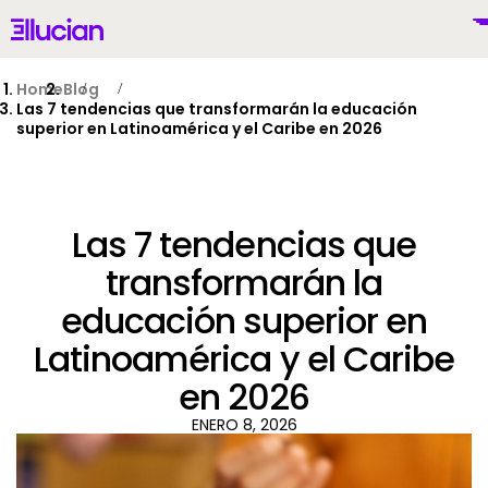
Main menu
Ellucian
Skip to main content
Skip to content
Home
Blog
Las 7 tendencias que transformarán la educación
superior en Latinoamérica y el Caribe en 2026
Mexico (Spanish)
Las 7 tendencias que
transformarán la
educación superior en
Por Qué Ellucian
Latinoamérica y el Caribe
Productos
en 2026
To
ENERO 8, 2026
IA