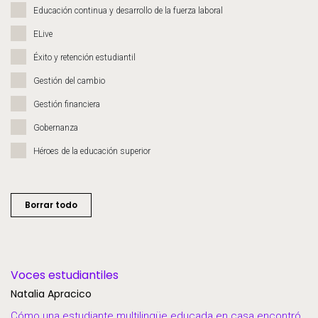
Educación continua y desarrollo de la fuerza laboral
ELive
Éxito y retención estudiantil
Gestión del cambio
Gestión financiera
Gobernanza
Héroes de la educación superior
Inscripción
Inteligencia artificial
Borrar todo
Liderazgo de pensamiento
Migración y modernización
Operaciones y eficiencia empresarial
Voces estudiantiles
Natalia Apracico
Recursos humanos
Cómo una estudiante multilingüe educada en casa encontró
SaaS