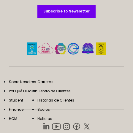
Subscribe to Newsletter
Subscribe to Newsletter
Sobre Nosotros
Carreras
Por Qué Ellucian
Centro de Clientes
Student
Historias de Clientes
Finance
Socios
HCM
Noticias