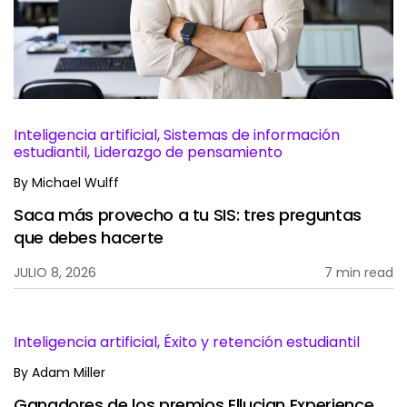
Servicios
To
Recursos
To
Compañía
To
Inteligencia artificial, Sistemas de información
estudiantil, Liderazgo de pensamiento
By
Michael Wulff
Side navigation - Mexico (Spanish) - es-MX
Socios
Saca más provecho a tu SIS: tres preguntas
que debes hacerte
Centro de información para clientes
JULIO 8, 2026
7 min read
Call to action - Mexico (Spanish) - es-MX
Hablemos
Inteligencia artificial, Éxito y retención estudiantil
By
Adam Miller
Ganadores de los premios Ellucian Experience