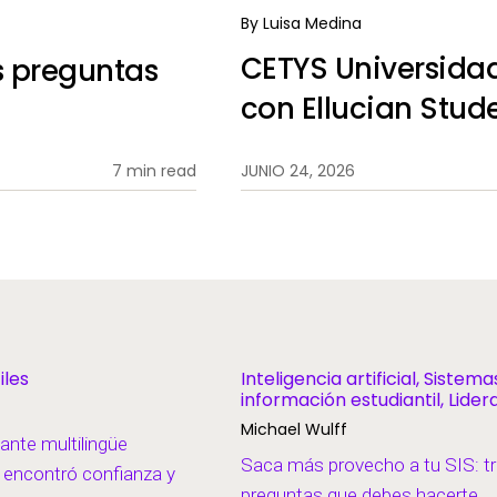
By
Luisa Medina
CETYS Universidad 
s preguntas
con Ellucian Stud
7 min read
JUNIO 24, 2026
iles
Inteligencia artificial, Sistem
información estudiantil, Lide
pensamiento
Michael Wulff
nte multilingüe
Saca más provecho a tu SIS: t
 encontró confianza y
preguntas que debes hacerte