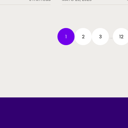
1
2
3
12
…