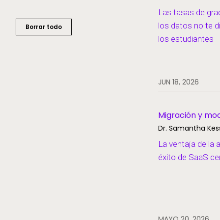
Las tasas de gra
Inscripción
los datos no te d
Borrar todo
Inteligencia artificial
los estudiantes
Liderazgo de pensamiento
Migración y modernización
JUN 18, 2026
Operaciones y eficiencia
empresarial
Recursos humanos
Migración y mo
Dr. Samantha Kess
SaaS
La ventaja de la 
Seguridad y privacidad de los
datos
éxito de SaaS ce
Sistemas de información
estudiantil
Socios
Voces estudiantiles
MAYO 20, 2026