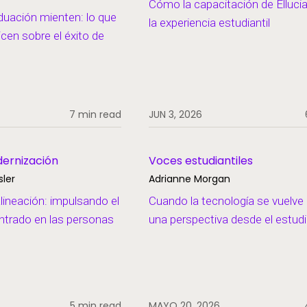
Cómo la capacitación de Elluci
duación mienten: lo que
la experiencia estudiantil
icen sobre el éxito de
7 min read
JUN 3, 2026
dernización
Voces estudiantiles
ler
Adrianne Morgan
alineación: impulsando el
Cuando la tecnología se vuelve 
ntrado en las personas
una perspectiva desde el estudi
5 min read
MAYO 20, 2026