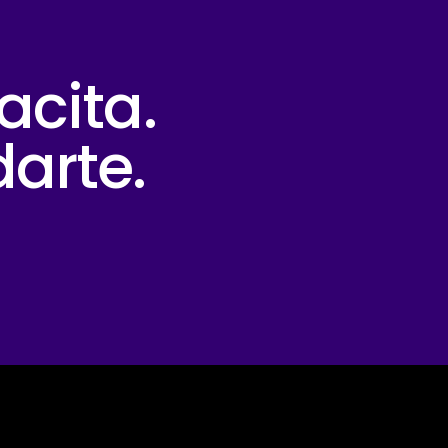
acita.
arte.