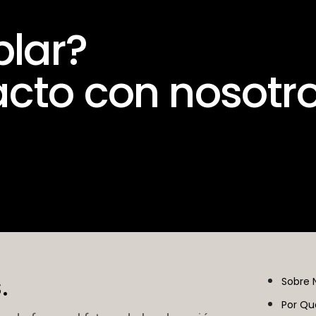
blar?
cto con nosotro
.
Sobre 
Por Qu