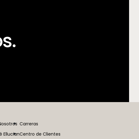
s.
Nosotros
Carreras
é Ellucian
Centro de Clientes