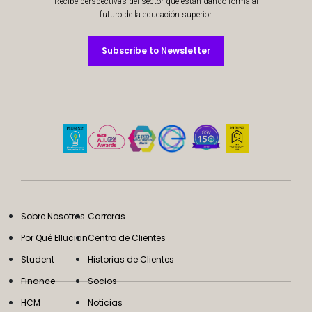
Recibe perspectivas del sector que están dando forma al
futuro de la educación superior.
Subscribe to Newsletter
Subscribe to Newsletter
Sobre Nosotros
Carreras
Por Qué Ellucian
Centro de Clientes
Student
Historias de Clientes
Finance
Socios
HCM
Noticias