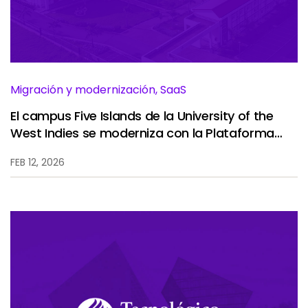
Servicios
To
Recursos
To
Compañía
To
Migración y modernización, SaaS
El campus Five Islands de la University of the
West Indies se moderniza con la Plataforma
Side navigation - Mexico (Spanish) - es-MX
Ellucian SaaS, mejorando la eficiencia y
Socios
FEB 12, 2026
experiencia estudiantil.
Centro de información para clientes
Call to action - Mexico (Spanish) - es-MX
Hablemos