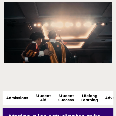
Video
Student
Student
Lifelong
Admissions
Adva
Aid
Success
Learning