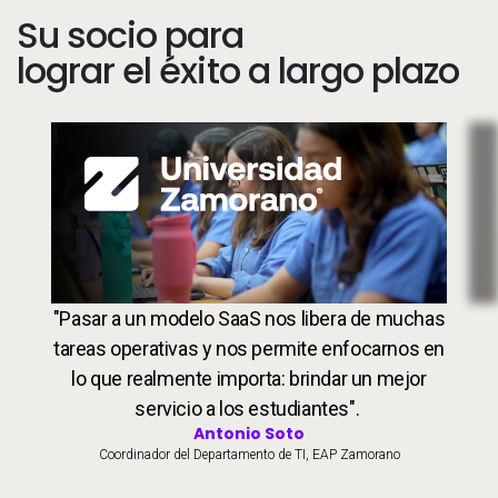
Su socio para
lograr el éxito a largo plazo
Image
Students
Pro
"Pasar a un modelo SaaS nos libera de muchas
tareas operativas y nos permite enfocarnos en
lo que realmente importa: brindar un mejor
servicio a los estudiantes".
Antonio Soto
Coordinador del Departamento de TI, EAP Zamorano