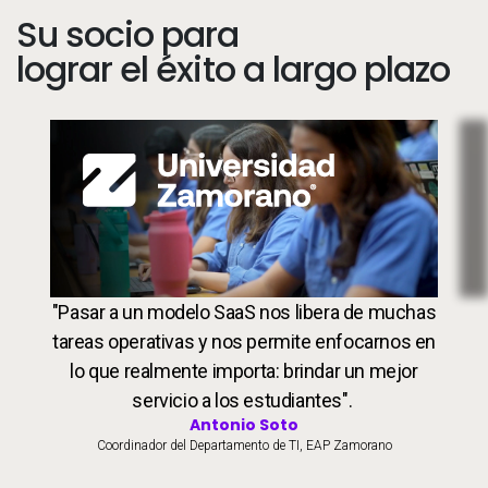
Su socio para
lograr el éxito a largo plazo
Image
Students
Pro
"Pasar a un modelo SaaS nos libera de muchas
tareas operativas y nos permite enfocarnos en
lo que realmente importa: brindar un mejor
servicio a los estudiantes".
Antonio Soto
Coordinador del Departamento de TI, EAP Zamorano