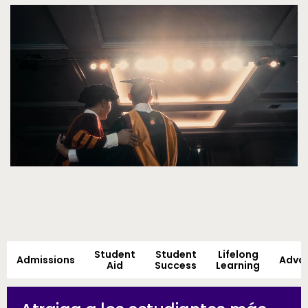
Video
Student
Student
Lifelong
Admissions
Adva
Aid
Success
Learning