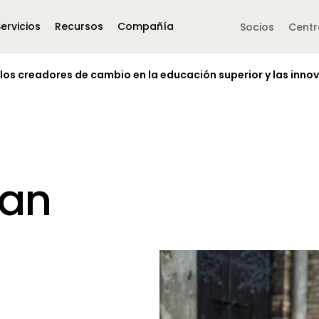
Servicios
Recursos
Compañía
Side navigation -
Socios
Centr
 los creadores de cambio en la educación superior y las innov
Middle East &
North America
Africa
United Kingdom
MEA (Arabic)
United States (English)
Mexico (Spanish)
MEA (British 
(British English)
ian