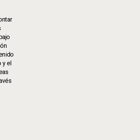
ontar
s
bajo
ión
enido
 y el
reas
ravés