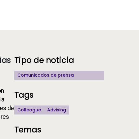
Additional Information
ías
Tipo de noticia
Comunicados de prensa
ón
Tags
 la
res de
Colleague
Advising
ores
Temas