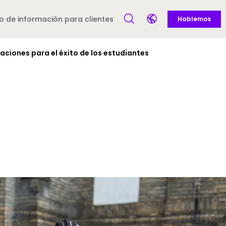
Call to action -
 Mexico (Spanish) - es-MX
o de información para clientes
Hablemos
Open Search Form
Open language selec
aciones para el éxito de los estudiantes
Latin America and
Europe
Caribbean
English)