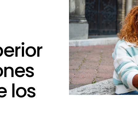
erior
ones
e los