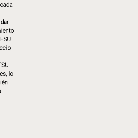
icada
ndar
miento
a FSU
recio
 FSU
es, lo
ién
s