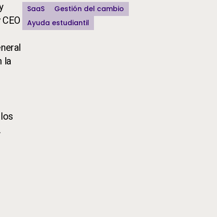
y
SaaS
Gestión del cambio
 y CEO
Ayuda estudiantil
eneral
 la
 los
.