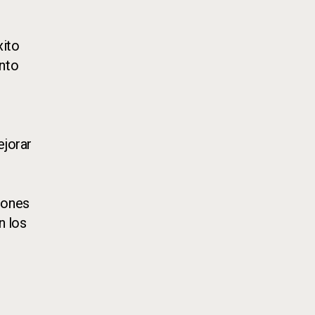
xito
ento
ejorar
iones
n los