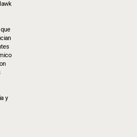
yHawk
o que
ucian
ntes
émico
con
s
ia y