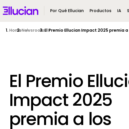
Main menu
Ellucian
Por Qué Ellucian
Productos
IA
Skip to main content
Skip to content
Home
Newsroom
El Premio Ellucian Impact 2025 premia a
El Premio Elluc
Impact 2025
premia a los