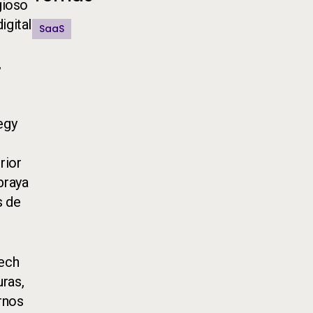
gioso
igital
SaaS
,
egy
rior
braya
s de
Tech
uras,
rnos