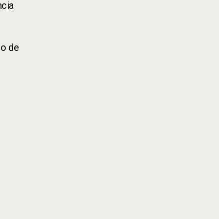
ncia
lo de
n