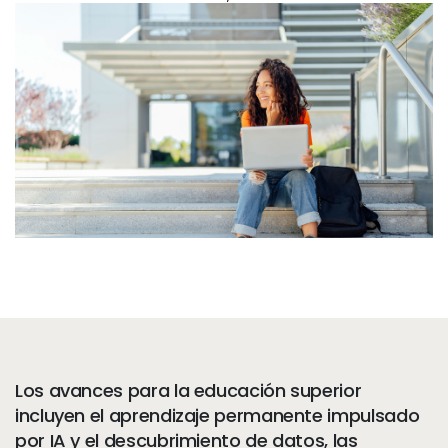
Servicios
To
Recursos
To
Compañía
To
Side navigation - Mexico (Spanish) - es-MX
Socios
Centro de información para clientes
Call to action - Mexico (Spanish) - es-MX
Hablemos
Los avances para la educación superior
incluyen el aprendizaje permanente impulsado
por IA y el descubrimiento de datos, las