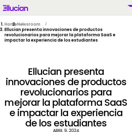
Main menu
Ellucian
Skip to main content
Skip to content
Home
Newsroom
Ellucian presenta innovaciones de productos
revolucionarios para mejorar la plataforma SaaS e
impactar la experiencia de los estudiantes
Mexico (Spanish)
Ellucian presenta
innovaciones de productos
Por Qué Ellucian
revolucionarios para
mejorar la plataforma SaaS
Productos
To
e impactar la experiencia
IA
de los estudiantes
ABRIL 9, 2024