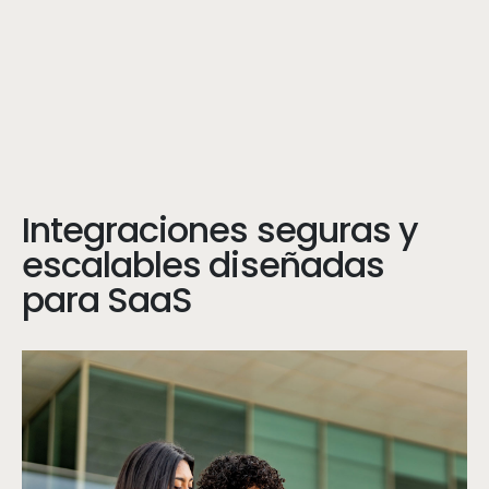
Integraciones seguras y
escalables diseñadas
para SaaS
Stu