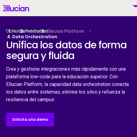
Main menu
Ellucian
Skip to main content
Skip to content
Data Orchestration
Home
Products
Ellucian Platform
Data Orchestration
Unifica los datos de forma
segura y fluida
Mexico (Spanish)
Crea y gestione integraciones más rápidamente con una
plataforma low-code para la educación superior. Con
Ellucian Platform, la capacidad data orchestration conecta
Por Qué Ellucian
los datos entre sistemas, elimina los silos y refuerza la
resiliencia del campus.
Productos
To
Solicita una demo
IA