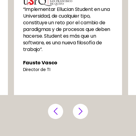
Image
 una
“Con Ellucian Student, contamos con
un aliado fundamental que ha sido el
de
tejido conectivo para todos los
eben
aspectos de nuestra innovadora
metodología educativa Tec21”.
e
Carles Abarca
Vicepresidente de Transformación Digital