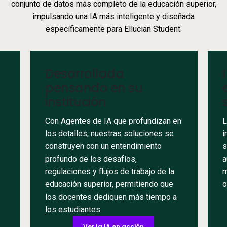
conjunto de datos más completo de la educación superior,
impulsando una IA más inteligente y diseñada
específicamente para Ellucian Student.
Desarrollada
pensando en su
institución
Con Agentes de IA que profundizan en
L
los detalles, nuestras soluciones se
i
construyen con un entendimiento
s
profundo de los desafíos,
a
regulaciones y flujos de trabajo de la
m
educación superior, permitiendo que
o
los docentes dediquen más tiempo a
los estudiantes.
Ver la IA en acción