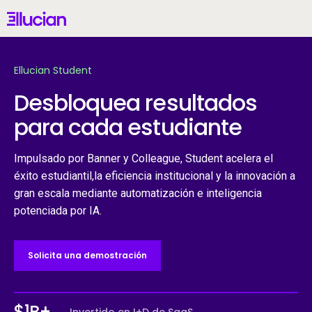
Main menu
Ellucian
Skip to main content
Skip to content
Ellucian Student
Mexico (Spanish)
Desbloquea resultados
para cada estudiante
Por Qué Ellucian
Impulsado por Banner y Colleague, Student acelera el
éxito estudiantil,
la eficiencia institucional y la innovación a
Productos
gran escala mediante automatización e inteligencia
potenciada por IA.
IA
Solicita una demostración
Servicios
Recursos
$1B+
$
1
B+