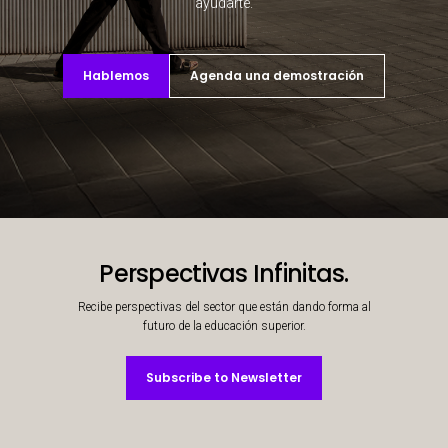
ayudarte.
Hablemos
Agenda una demostración
Decorative background image
Perspectivas Infinitas.
Recibe perspectivas del sector que están dando forma al
futuro de la educación superior.
Subscribe to Newsletter
Subscribe to Newsletter