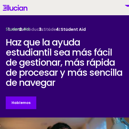
Main menu
Ellucian
Skip to main content
Skip to content
Student Aid
Home
Products
Student
Student Aid
Haz que la ayuda
estudiantil sea más fácil
Mexico (Spanish)
de gestionar, más rápida
de procesar y más sencilla
de navegar
Por Qué Ellucian
Productos
Hablemos
To
IA