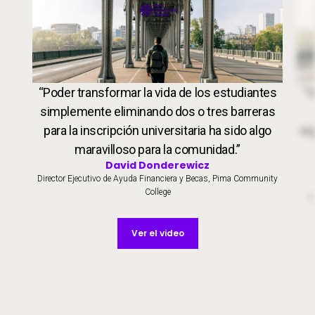
VideoImages_web
Vid
“Poder transformar la vida de los estudiantes
“S
simplemente eliminando dos o tres barreras
para la inscripción universitaria ha sido algo
al
maravilloso para la comunidad.”
David Donderewicz
Director Ejecutivo de Ayuda Financiera y Becas, Pima Community
College
D
Ver el video
Ver el video