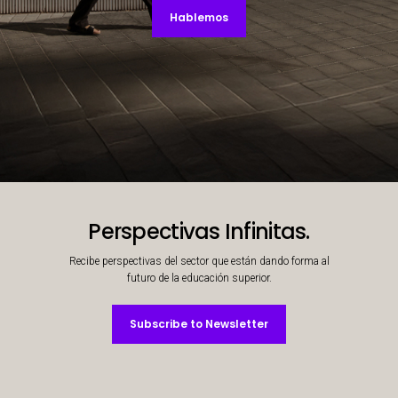
Hablemos
Decorative background image
Perspectivas Infinitas.
Recibe perspectivas del sector que están dando forma al
futuro de la educación superior.
Subscribe to Newsletter
Subscribe to Newsletter