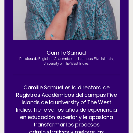
Servicios
To
Recursos
To
Compañía
To
Camille Samuel
Directora de Registros Académicos del campus Five Islands,
Side navigation - Mexico (Spanish) - es-MX
University of The West Indies.
Socios
Centro de información para clientes
Camille Samuel es la directora de
Registros Académicos del campus Five
Call to action - Mexico (Spanish) - es-MX
Hablemos
Islands de la university of The West
Indies. Tiene varios años de experiencia
en educación superior y le apasiona
transformar los procesos
administrativos y mejorar las