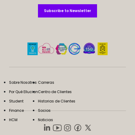
Subscribe to Newsletter
Subscribe to Newsletter
Sobre Nosotros
Carreras
Por Qué Ellucian
Centro de Clientes
Student
Historias de Clientes
Finance
Socios
HCM
Noticias