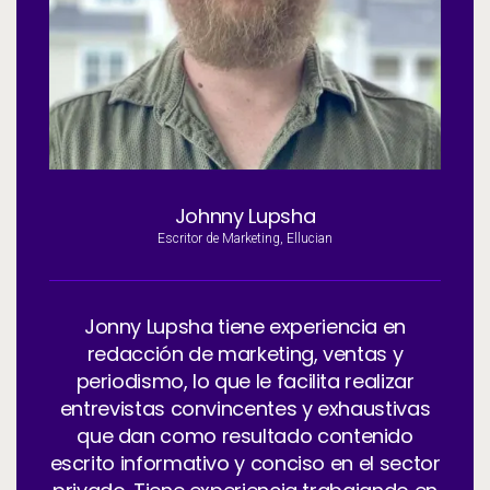
Servicios
To
Recursos
To
Compañía
To
Johnny Lupsha
Side navigation - Mexico (Spanish) - es-MX
Escritor de Marketing, Ellucian
Socios
Centro de información para clientes
Jonny Lupsha tiene experiencia en
redacción de marketing, ventas y
Call to action - Mexico (Spanish) - es-MX
Hablemos
periodismo, lo que le facilita realizar
entrevistas convincentes y exhaustivas
que dan como resultado contenido
escrito informativo y conciso en el sector