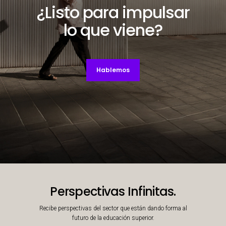
¿Listo para impulsar
lo que viene?
Hablemos
Decorative background image
Perspectivas Infinitas.
Recibe perspectivas del sector que están dando forma al
futuro de la educación superior.