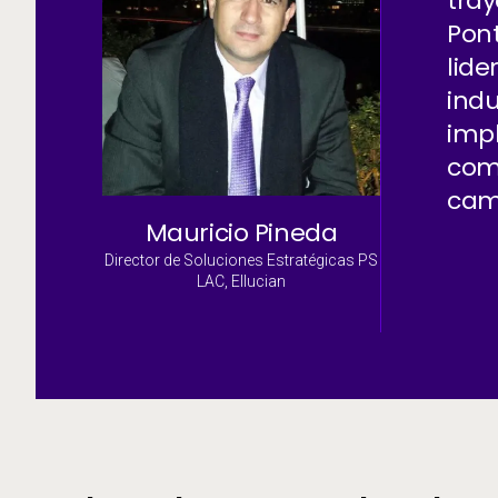
tray
Pont
lide
indu
impl
com
cam
Mauricio Pineda
Director de Soluciones Estratégicas PS
LAC, Ellucian