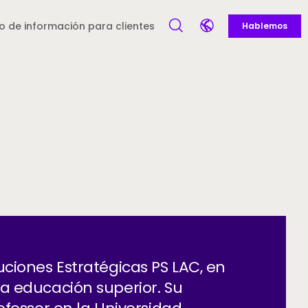
Call to action -
 Mexico (Spanish) - es-MX
o de información para clientes
Hablemos
Open Search Form
Open language selec
Latin America and
Europe
Caribbean
English)
ciones Estratégicas PS LAC, en
a educación superior. Su