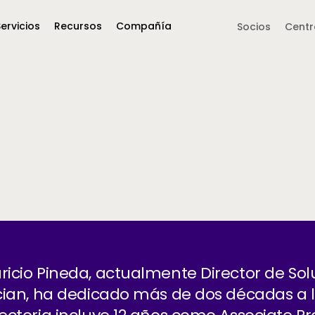
Servicios
Recursos
Compañía
Side navigation -
Socios
Centr
Middle East &
North America
Africa
United Kingdom
MEA (Arabic)
United States (English)
Mexico (Spanish)
MEA (British 
(British English)
icio Pineda, actualmente Director de Solu
cian, ha dedicado más de dos décadas a l