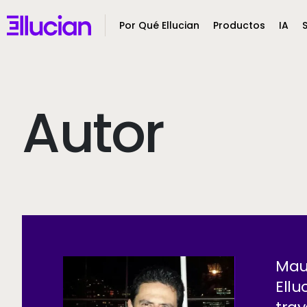
Main menu
Ellucian
Por Qué Ellucian
Productos
IA
Skip to main content
Skip to content
Autor
Maur
Image
Ellu