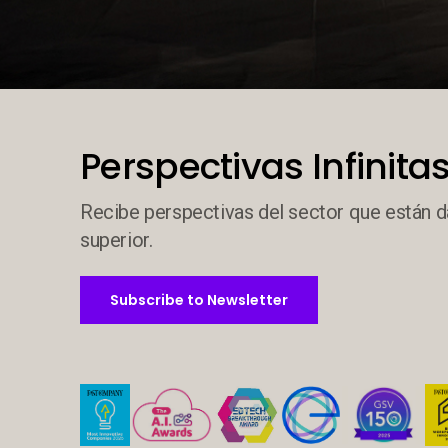
Decorative background image
Perspectivas Infinitas
Recibe perspectivas del sector que están d
superior.
Subscribe to Newsletter
Subscribe to Newsletter