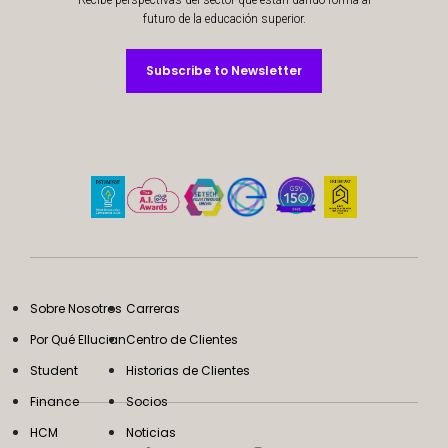
Recibe perspectivas del sector que están dando forma al
futuro de la educación superior.
Subscribe to Newsletter
Subscribe to Newsletter
Sobre Nosotros
Carreras
Por Qué Ellucian
Centro de Clientes
Student
Historias de Clientes
Finance
Socios
HCM
Noticias