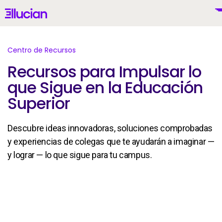
Main menu
Ellucian
Skip to main content
Skip to content
Centro de Recursos
Recursos para Impulsar lo
que Sigue en la Educación
Mexico (Spanish)
Superior
Descubre ideas innovadoras, soluciones comprobadas
y experiencias de colegas que te ayudarán a imaginar —
Por Qué Ellucian
y lograr — lo que sigue para tu campus.
Productos
To
IA