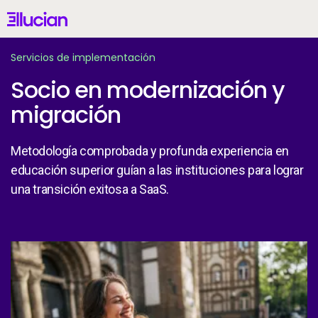
Main menu
Ellucian
Skip to main content
Skip to content
Servicios de implementación
Socio en modernización y
migración
Mexico (Spanish)
Metodología comprobada y profunda experiencia en
educación superior guían a las instituciones para lograr
una transición exitosa a SaaS.
Por Qué Ellucian
Productos
IA