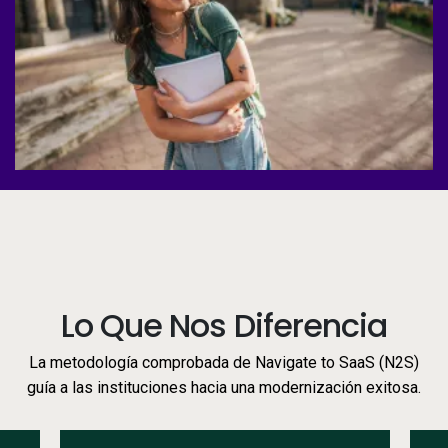
Servicios
Recursos
Compañía
Side navigation - Mexico (Spanish) - es-MX
Socios
Centro de información para clientes
Lo Que Nos Diferencia
Call to action - Mexico (Spanish) - es-MX
Hablemos
La metodología comprobada de Navigate to SaaS (N2S)
guía a las instituciones hacia una modernización exitosa.