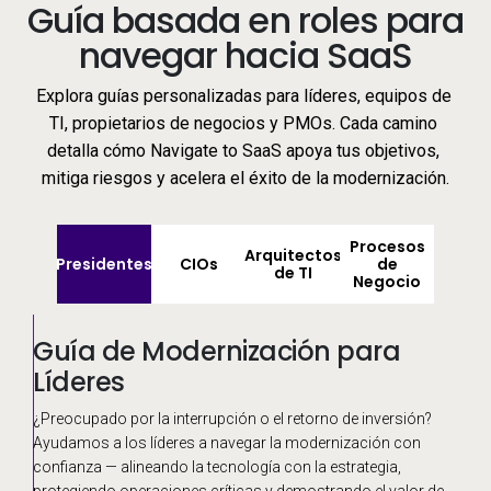
Guía basada en roles para 
navegar hacia SaaS
Explora guías personalizadas para líderes, equipos de 
TI, propietarios de negocios y PMOs. Cada camino 
detalla cómo Navigate to SaaS apoya tus objetivos, 
mitiga riesgos y acelera el éxito de la modernización.
Procesos
Arquitectos
Presidentes
CIOs
de
de TI
Negocio
Guía de Modernización para
Modernización Segura y
Implementación Lista para
Tecnología Alineada a Tus
Líderes
Predecible
Ejecución
Flujos de Trabajo
¿Preocupado por la interrupción o el retorno de inversión?
Ayudamos a CIOs y CTOs a reducir la complejidad de la
Ayudamos a líderes de TI a evitar retrabajos, ahorrar tiempo
Garantizamos que la tecnología soporte tus procesos reales,
Ayudamos a los líderes a navegar la modernización con
migración, generar confianza en la automatización y acelerar
de ingeniería y escalar implementaciones con
no solo configuraciones — con validación iterativa,
confianza — alineando la tecnología con la estrategia,
el acceso a entornos listos para producción mediante
automatización, herramientas estructuradas y activos
configuraciones preconstruidas y gestión del cambio para