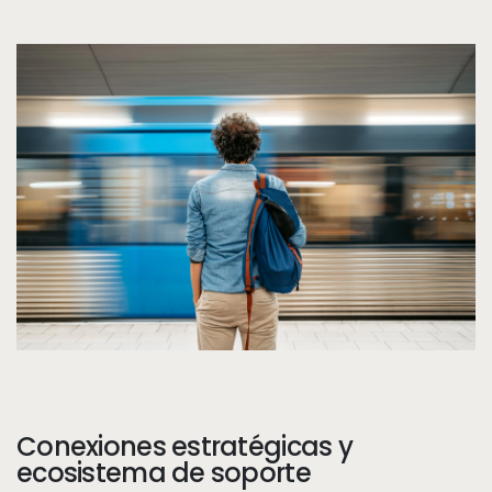
14
Conexiones estratégicas y
Call to action
ecosistema de soporte