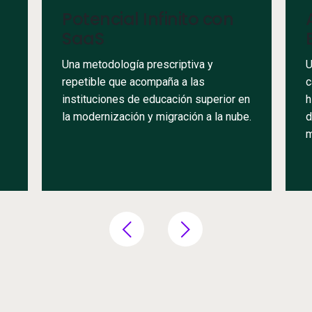
Potencial Infinito con
SaaS
Una metodología prescriptiva y
U
repetible que acompaña a las
c
instituciones de educación superior en
h
la modernización y migración a la nube.
d
m