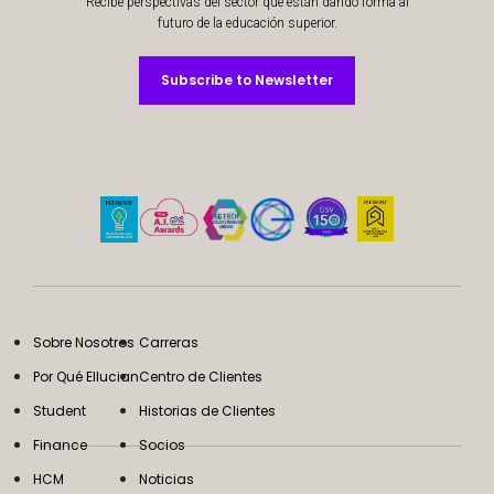
Recibe perspectivas del sector que están dando forma al
futuro de la educación superior.
Subscribe to Newsletter
Subscribe to Newsletter
Sobre Nosotros
Carreras
Por Qué Ellucian
Centro de Clientes
Student
Historias de Clientes
Finance
Socios
HCM
Noticias