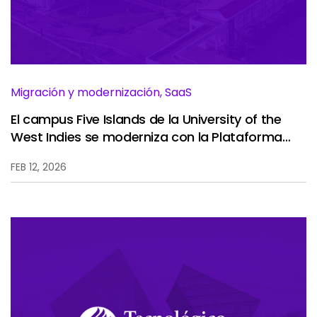
Servicios
To
Recursos
To
Compañía
To
Migración y modernización, SaaS
El campus Five Islands de la University of the
West Indies se moderniza con la Plataforma
Side navigation - Mexico (Spanish) - es-MX
Ellucian SaaS, mejorando la eficiencia y
Socios
FEB 12, 2026
experiencia estudiantil.
Centro de información para clientes
Call to action - Mexico (Spanish) - es-MX
Hablemos