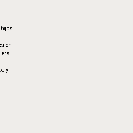
hijos
es en
iera
te y