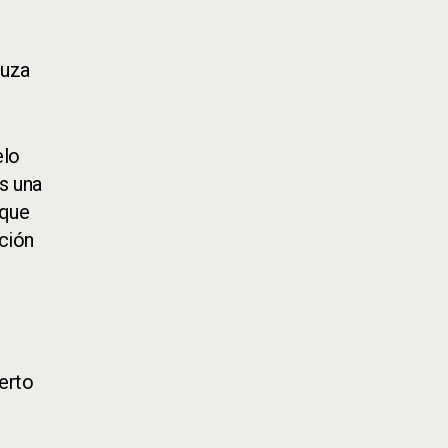
ruza
elo
s una
 que
ción
berto