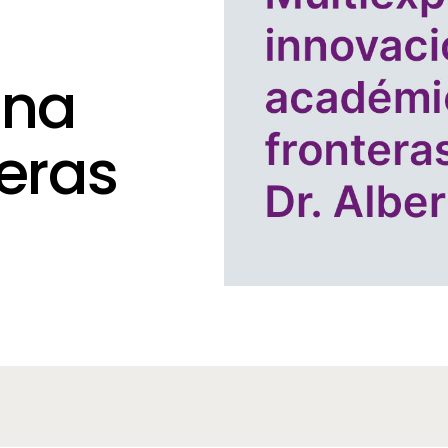
una
teras