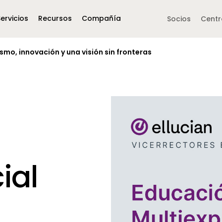
Servicios
Recursos
Compañía
Side navigation -
Socios
Centr
mo, innovación y una visión sin fronteras
Middle East &
North America
Africa
United Kingdom
MEA (Arabic)
United States (English)
Mexico (Spanish)
MEA (British 
(British English)
ial