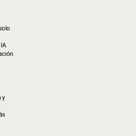
 solo
 IA
ación
 y
ás