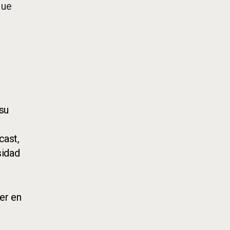
que
 su
cast,
sidad
er en