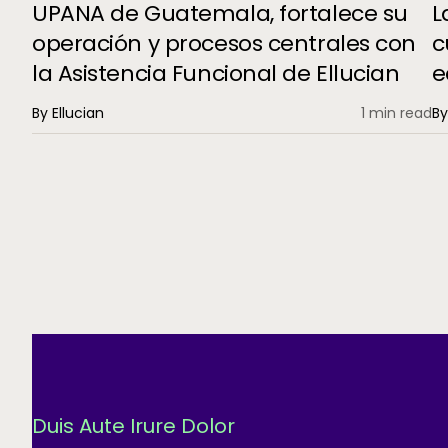
UPANA de Guatemala, fortalece su
L
operación y procesos centrales con
c
la Asistencia Funcional de Ellucian
e
By Ellucian
1 min read
By
Duis Aute Irure Dolor