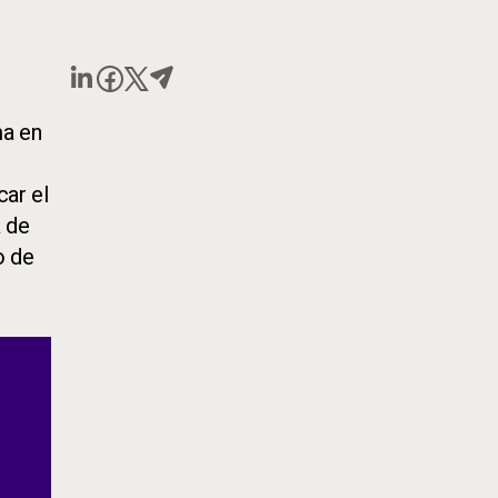
ma en
car el
a de
o de