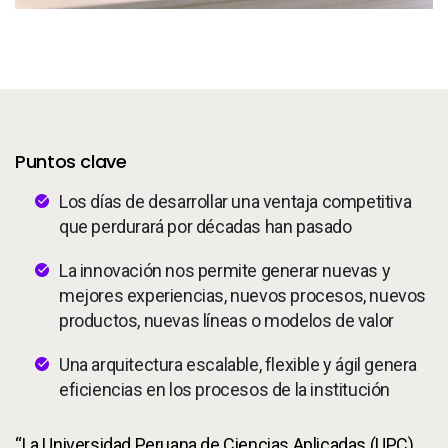
Servicios
To
Recursos
To
Compañía
To
Puntos clave
Los días de desarrollar una ventaja competitiva
Side navigation - Mexico (Spanish) - es-MX
Socios
que perdurará por décadas han pasado
Centro de información para clientes
La innovación nos permite generar nuevas y
mejores experiencias, nuevos procesos, nuevos
productos, nuevas líneas o modelos de valor
Call to action - Mexico (Spanish) - es-MX
Hablemos
Una arquitectura escalable, flexible y ágil genera
eficiencias en los procesos de la institución
“La Universidad Peruana de Ciencias Aplicadas (UPC)