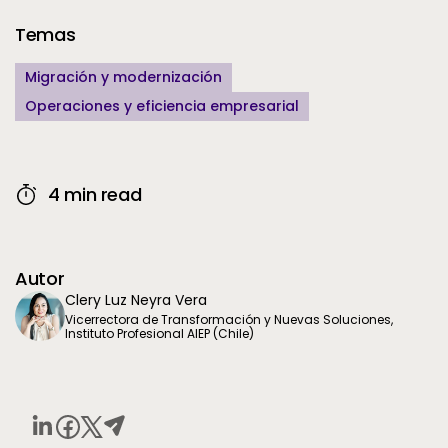
Additional Information
Temas
Migración y modernización
Operaciones y eficiencia empresarial
4 min read
Autor
Clery Luz Neyra Vera
Vicerrectora de Transformación y Nuevas Soluciones,
Instituto Profesional AIEP (Chile)