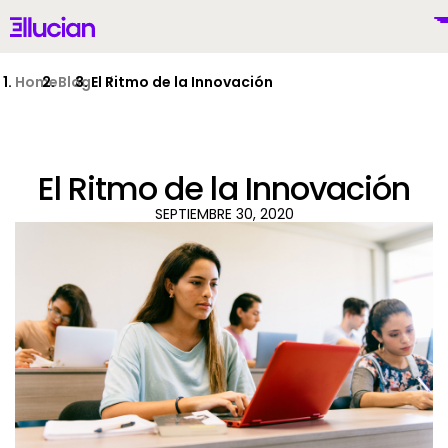
Main menu
Ellucian
Skip to main content
Skip to content
Home
Blog
El Ritmo de la Innovación
El Ritmo de la Innovación
Mexico (Spanish)
SEPTIEMBRE 30, 2020
Por Qué Ellucian
Productos
To
IA