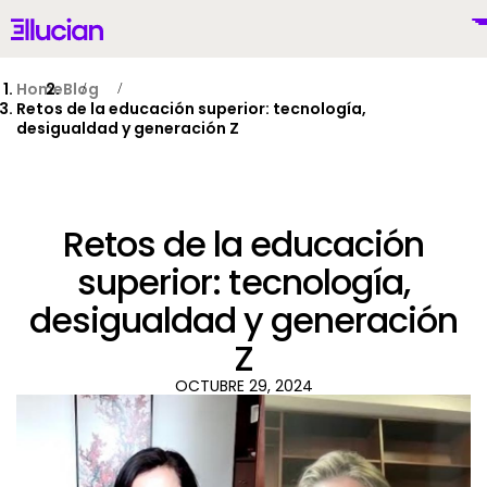
Main menu
Ellucian
Skip to main content
Skip to content
Home
Blog
Retos de la educación superior: tecnología,
desigualdad y generación Z
Mexico (Spanish)
Retos de la educación
superior: tecnología,
desigualdad y generación
Por Qué Ellucian
Z
Productos
OCTUBRE 29, 2024
To
IA