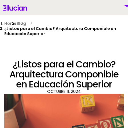
Main menu
Ellucian
Skip to main content
Skip to content
Home
Blog
¿Listos para el Cambio? Arquitectura Componible en
Educación Superior
Mexico (Spanish)
¿Listos para el Cambio?
Arquitectura Componible
en Educación Superior
Por Qué Ellucian
OCTUBRE 11, 2024
Productos
To
IA