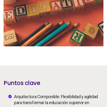
Servicios
To
Recursos
To
Compañía
To
Side navigation - Mexico (Spanish) - es-MX
Socios
Centro de información para clientes
Call to action - Mexico (Spanish) - es-MX
Hablemos
Puntos clave
Arquitectura Componible: Flexibilidad y agilidad
para transformar la educación superior en