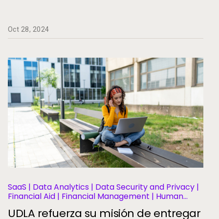
Oct 28, 2024
SaaS | Data Analytics | Data Security and Privacy |
Financial Aid | Financial Management | Human
Resources | Migration and Modernization | Business
UDLA refuerza su misión de entregar
Operations and Efficiency | Student Information