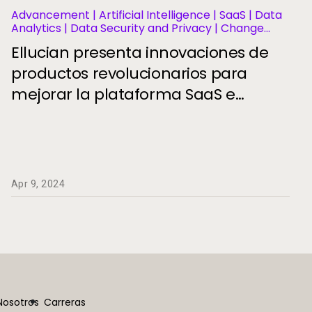
Advancement | Artificial Intelligence | SaaS | Data
Analytics | Data Security and Privacy | Change
Management | Enrollment | Financial Aid | Financial
Ellucian presenta innovaciones de
Management | Human Resources | Governance |
Migration and Modernization | Business Operations
productos revolucionarios para
and Efficiency | Student Aid | Student Information
mejorar la plataforma SaaS e
Systems | Student Success and Retention |
Thought Leadership | Lifelong Learning and
impactar la experiencia de los
Workforce Development
estudiantes
Apr 9, 2024
Nosotros
Carreras