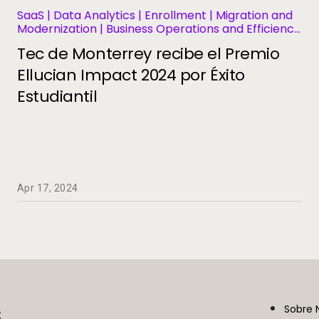
SaaS | Data Analytics | Enrollment | Migration and
Modernization | Business Operations and Efficiency
| Student Information Systems | Student Success
Tec de Monterrey recibe el Premio
and Retention
Ellucian Impact 2024 por Éxito
Estudiantil
Apr 17, 2024
.
Sobre 