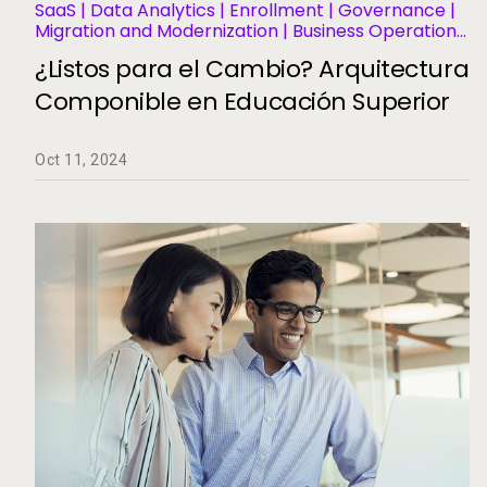
SaaS | Data Analytics | Enrollment | Governance |
Migration and Modernization | Business Operations
and Efficiency | Student Information Systems |
¿Listos para el Cambio? Arquitectura
Student Success and Retention
Componible en Educación Superior
Oct 11, 2024