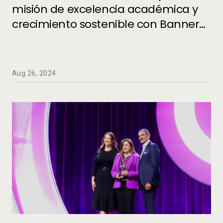
Systems | Student Success and Retention
misión de excelencia académica y
crecimiento sostenible con Banner
SaaS de Ellucian
Aug 26, 2024