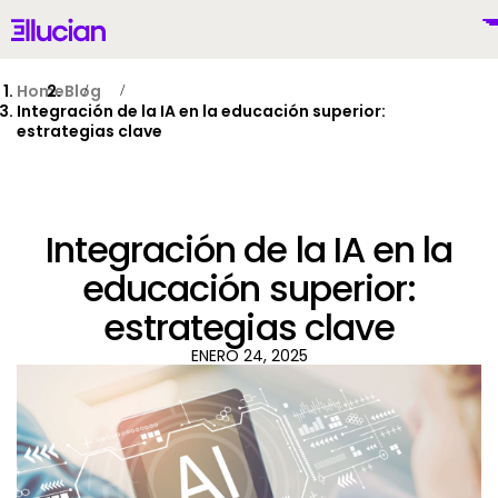
Main menu
Ellucian
Skip to main content
Skip to content
Home
Blog
Integración de la IA en la educación superior:
estrategias clave
Mexico (Spanish)
Integración de la IA en la
educación superior:
estrategias clave
Por Qué Ellucian
ENERO 24, 2025
Productos
To
IA