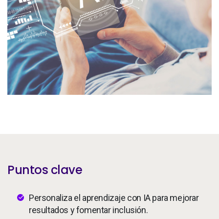
Servicios
To
Recursos
To
Compañía
To
Side navigation - Mexico (Spanish) - es-MX
Socios
Centro de información para clientes
Call to action - Mexico (Spanish) - es-MX
Hablemos
Puntos clave
Personaliza el aprendizaje con IA para mejorar
resultados y fomentar inclusión.