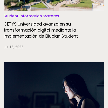
Servicios
To
Recursos
Student Information Systems
To
CETYS Universidad avanza en su
Compañía
transformación digital mediante la
To
implementación de Ellucian Student
Jul 15, 2026
Side navigation - Mexico (Spanish) - es-MX
Socios
Centro de información para clientes
Call to action - Mexico (Spanish) - es-MX
Hablemos