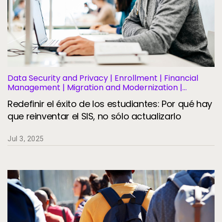
Data Security and Privacy | Enrollment | Financial
Management | Migration and Modernization |
Business Operations and Efficiency | Student
Redefinir el éxito de los estudiantes: Por qué hay
Information Systems | Student Success and
Retention
que reinventar el SIS, no sólo actualizarlo
Jul 3, 2025