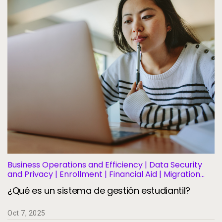
Business Operations and Efficiency | Data Security
and Privacy | Enrollment | Financial Aid | Migration
and Modernization | Student Information Systems |
¿Qué es un sistema de gestión estudiantil?
Student Success and Retention
Oct 7, 2025